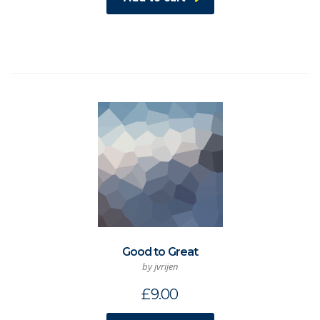
Good to Great
by jvrijen
£
9.00